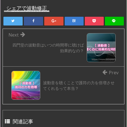
シェアで波動修正
B!
Next
四門堂の波動音はいつの時間帯に聴けば
効果的なの？
Prev
波動音を聴くことで護符の力を倍増させ
てくれるって本当？
関連記事