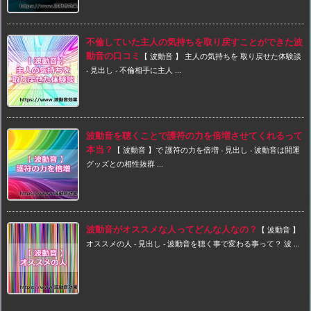
不倫していた主人の気持ちを取り戻すことができた波
動音の口コミ
【 波動音 】 主人の気持ちを 取り戻せた体験談
- 見出し - 不倫相手に主人 ...
波動音を聴くことで護符の力を倍増させてくれるって
本当？
【 波動音 】で 護符の力を倍増 - 見出し - 波動音は開運
グッズとの相性抜群 ...
波動音がオススメな人ってどんな人なの？
【 波動音 】
オススメの人 - 見出し - 波動音を聴く事で変わる事って？ 波 ...