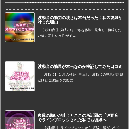
波動音の効力の凄さは本当だった！私の復縁が
叶った理由
【 波動音 】 効力のすごさを体験 - 見出し - 復縁した
い彼に新しい女性がで ...
波動音の効果が本当なのか検証してみた口コミ
【波動音】 効果の検証 - 見出し - 波動音の効果が話題
だけど 波動音を実際に ...
復縁の願いが叶うとここの所話題の「波動音」
でラインブロックされた私でも復縁へ
【 波動音 】 ラインブロックから 復縁に繋がった？ -