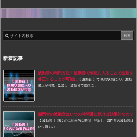
新着記事
波動音の利用方法！波動音で瞑想に入ることで波動を
修正することが可能に
【 波動音 】で 瞑想状態に入り 波動
修正が可能 - 見出し - 波動音で瞑想に ...
四門堂の波動音はいつの時間帯に聴けば効果的なの？
【 波動音 】 聴くのに効果的な時間 - 見出し - 四門堂の波動音は
いつ聴くの ...