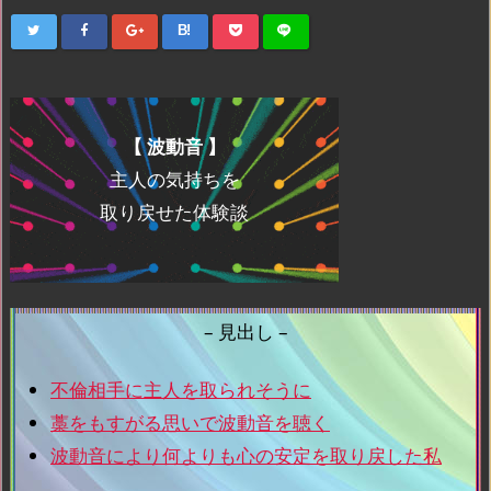
B!
【 波動音 】
主人の気持ちを
取り戻せた体験談
– 見出し –
不倫相手に主人を取られそうに
藁をもすがる思いで波動音を聴く
波動音により何よりも心の安定を取り戻した私